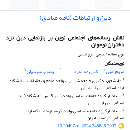
English
ورود به سامانه
ثبت نام
دین و ارتباطات (نامه صادق)
نقش رسانه‌های اجتماعی نوین بر بازنمایی دین نزد
دختران نوجوان
نوع مقاله : علمی-پژوهشی
نویسندگان
3
2
1
مریم امین
کمال جوانمرد
یعقوب شربتیان
1
دانشجوی دکتری جامعه شناسی ، واحد علوم و تحقیقات ، دانشگاه
آزاد اسلامی، تهران،ایران.
2
استادیار گروه جامعه شناسی،واحد شهر قدس،دانشگاه آزاد
اسلامی. تهران. ایران
3
استادیارگروه جامعه شناسی،واحد گرمسار،دانشگاه آزاد
اسلامی،گرمسار.ایران
10.30497/rc.2024.245886.2032