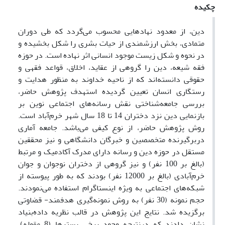
چکیده
دین، از معدود نهادهایی محسوب می‌گردد که طی دوران
متمادی، بخش ارزشمندی از حیات بشری را شکل بخشیده و
در نحوه و شکل زیست موجود انسانی اثر نهاده است. در حوزه
فقه شیعه، دین را گروهی از عقاید، اخلاق، قواعد فقهی و
حقوقی دانسته‌اند که از ناحیه خداوند به منظور هدایت و
رستگاری انسان تعیین گردیده استهدف پژوهش حاضر،
بررسی جامعه‌شناختی نقش رسانه‌های اجتماعی نوین بر
بازنمایی دین نزد دختران 14 تا 18 سال شهر خرم‌آباد است.
روش پژوهش حاضر، از نوع کیفی می‌باشد. جامعه آماری
دربرگیرنده متخصصین و خبرگان دانشگاهی و نیز محققین
مستقل در حوزه دین و رسانه دارای مدرک آکادمیک و مرتبط
(بالغ بر 100 نفر) و نیز گروهی از دختران نوجوان و جوان
خرم‌آبادی (بالغ بر 12000 نفر) بودند که به طور پیوسته از
شبکه‌های اجتماعی به ویژه اینستاگرام استفاده می‌نمودند.
حجم نمونه (30 نفر) به روش نمونه‌گیری هدفمند- قضاوتی
برگزیده شد. نتایج این پژوهش در قالب نظریه داده‌بنیاد
نشان دادند که درنتیجه وجود برخی بسترها (8 مقوله)،