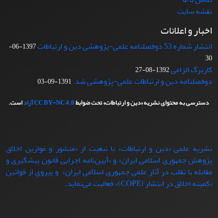
نقشه سایت
اخبار و اعلانات
انتشار شماره 53 دوفصلنامه علمی-پژوهشی دین و ارتباطات
1397-06-
30
کاربرگ الزامی
1392-08-27
دوفصلنامه دین و ارتباطات علمی-پژوهشی شد.
1391-09-03
دسترسی به محتوای نشریه «دین و ارتباطات» تحت ضوابط
CC BY-NC 4.0
آزاد
است.
نشریه علمی «دین و ارتباطات» با تبعيت از «منشور و موازین اخلاق
پژوهش جمهوری اسلامی ایران» و «آیین‌نامه اجرایی قانون پیشگیری و
مقابله با تقلب در آثار علمی جمهوری اسلامی ایران» و پيروي از قوانين
«کمیته اخلاق در انتشار (COPE)» فعاليت می‌نماید.