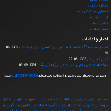
درباره نشریه
اعضای هیات تحریریه
ارسال مقاله
تماس با ما
نقشه سایت
اخبار و اعلانات
انتشار شماره 53 دوفصلنامه علمی-پژوهشی دین و ارتباطات
1397-06-
30
کاربرگ الزامی
1392-08-27
دوفصلنامه دین و ارتباطات علمی-پژوهشی شد.
1391-09-03
دسترسی به محتوای نشریه «دین و ارتباطات» تحت ضوابط
CC BY-NC 4.0
آزاد
است.
نشریه علمی «دین و ارتباطات» با تبعيت از «منشور و موازین اخلاق
پژوهش جمهوری اسلامی ایران» و «آیین‌نامه اجرایی قانون پیشگیری و
مقابله با تقلب در آثار علمی جمهوری اسلامی ایران» و پيروي از قوانين