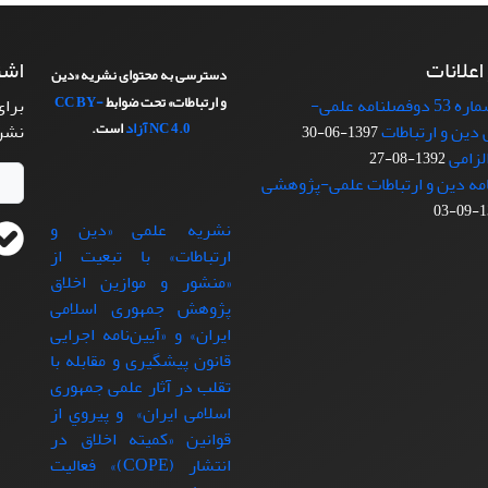
 اعلانات
اشت
دسترسی به محتوای نشریه «دین
و ارتباطات» تحت ضوابط
CC BY-
انتشار شماره 53 دوفصلنامه علمی-
برای
NC 4.0
آزاد
است.
دین و ارتباطات
نشر
1397-06-30
لزامی
1392-08-27
مه دین و ارتباطات علمی-پژوهشی
13
نشریه علمی «دین و
ارتباطات» با تبعيت از
«منشور و موازین اخلاق
پژوهش جمهوری اسلامی
ایران» و «آیین‌نامه اجرایی
قانون پیشگیری و مقابله با
تقلب در آثار علمی جمهوری
اسلامی ایران» و پيروي از
قوانين «کمیته اخلاق در
انتشار (COPE)» فعاليت