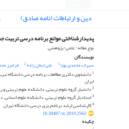
English
دین و ارتباطات (نامه صادق)
ص
پدیدارشناختی موانع برنامه درسی تربیت ج
نوع مقاله : علمی-پژوهشی
نویسندگان
2
1
سهراب محمدی پویا
علی ایمان زاده
فرامرز محم
1
دانشجوی دکتری مطالعات برنامه درسی دانشگاه تبری
ایران
2
دانشیار گروه علوم تربیتی، دانشکده علوم تربیتی و ر
3
استادیار گروه علوم تربیتی، دانشکده علوم انسانی، دا
4
کارشناسی ارشد برنامه‌ریزی درسی دانشگاه تهران
10.30497/rc.2019.2562
چکیده