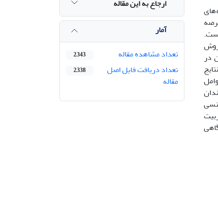
ارجاع به این مقاله
‌های
رصه‌
آمار
است.
روش
تعداد مشاهده مقاله
2,343
ن در
تایج
تعداد دریافت فایل اصل
2,338
وامل
مقاله
ندان
جنسی
ربیت
گاهی