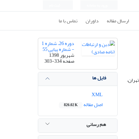
ورود به سامانه
ثبت نام
ارسال مقاله
داوران
تماس با ما
دوره 26، شماره 1
- شماره پیاپی 55
شهریور 1398
صفحه
303-334
فایل ها
هران،
XML
اصل مقاله
826.02 K
هم رسانی