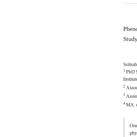
Pheno
Stud
Sohra
1
PhD S
Institut
2
Associ
3
Assist
4
MA. of
One
phy