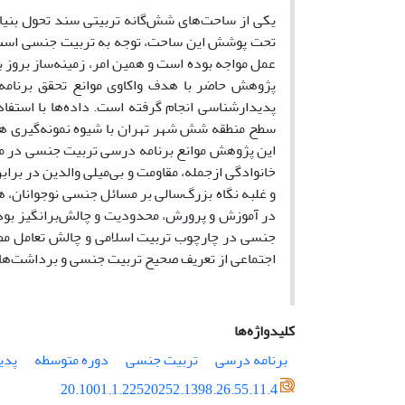
یکی از ساحت‌های شش‌گانه‌ تربیتی سند تحول بنی
تحت پوشش این ساحت، توجه به تربیت جنسی است. د
عمل مواجه بوده است و همین امر، زمینه‌ساز بروز 
پژوهش حاضر با هدف واکاوی موانع تحقق برنام
پدیدارشناسی انجام گرفته است. داده‌ها با استفاده
سطح منطقه شش شهر تهران با شیوه نمونه‌گیری هدف
این پژوهش موانع برنامه درسی تربیت جنسی در م
خانوادگی ازجمله، مقاومت و بی‌میلی والدین در برا
و غلبه نگاه بزرگ‌سالی بر مسائل جنسی نوجوانان
در آموزش‌ و پرورش، محدودیت و چالش‌برانگیز بو
جنسی در چارچوب تربیت اسلامی و چالش تعامل مط
اجتماعی از تعریف صحیح تربیت جنسی و برداشت‌های
کلیدواژه‌ها
برنامه درسی
تربیت جنسی
دوره متوسطه
پدی
20.1001.1.22520252.1398.26.55.11.4