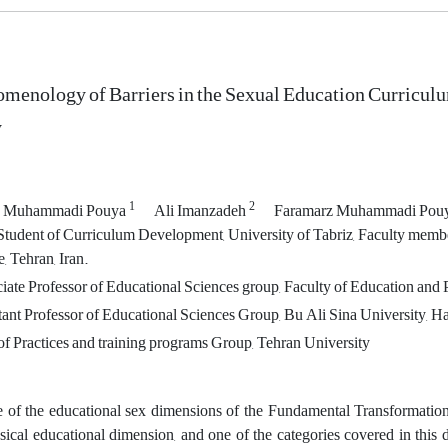
menology of Barriers in the Sexual Education Curricul
y
1
2
b Muhammadi Pouya
Ali Imanzadeh
Faramarz Muhammadi Pou
tudent of Curriculum Development, University of Tabriz, Faculty membe
e, Tehran, Iran.
ate Professor of Educational Sciences group, Faculty of Education and 
ant Professor of Educational Sciences Group, Bu Ali Sina University, H
 Practices and training programs Group, Tehran University
 of the educational sex dimensions of the Fundamental Transformatio
sical educational dimension, and one of the categories covered in this 