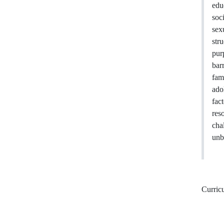
edu
soc
sex
str
pur
bar
fam
ado
fac
res
cha
unb
Curric